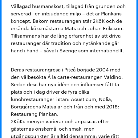
Vällagad husmanskost, tillagad från grunden och
serverad i en inbjudande miljö – det är Plankans
koncept. Bakom restaurangen står 2KöK och de
erkända köksmästarna Mats och Johan Eriksson.
Tillsammans har de lång erfarenhet av att driva
restauranger där tradition och nytänkande går
hand i hand – såväl i Sverige som internationellt.
Deras restaurangresa i Piteå började 2004 med
den välbesökta Á la carte-restaurangen Valdino.
Sedan dess har nya idéer och influenser fått ta
plats och i dag driver de fyra olika
lunchrestauranger i stan: Acusticum, Nolia,
Borggårdens Matsalar och från och med 2018:
Restaurang Plankan.
2KöKs menyer varierar och anpassas efter
gästernas önskemål och smak, men
utgångspunkten är alltid densamma: varje rätt